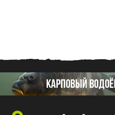
.
2
0
2
6