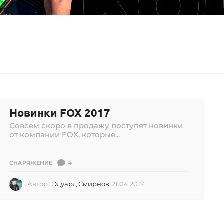
Новинки FOX 2017
Совсем скоро в продажу поступят новинки
от компании FOX, которые...
4
СНАРЯЖЕНИЕ
Автор:
Эдуард Смирнов
21.04.2017
0
2
.
0
7