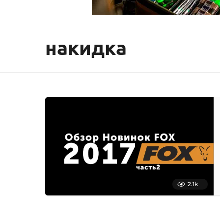
накидка
2.1k