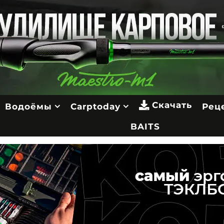
Скачать
Водоёмы
Carptoday
Рец
BAITS