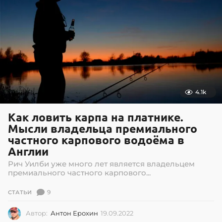
4.1k
Как ловить карпа на платнике.
Мысли владельца премиального
частного карпового водоёма в
Англии
Рич Уилби уже много лет является владельцем
премиального частного карпового...
9
СТАТЬИ
Автор:
Антон Ерохин
19.09.2022
1