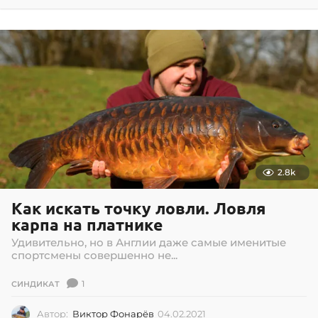
9
.
0
9
.
2
0
2
2
2.8k
Как искать точку ловли. Ловля
карпа на платнике
Удивительно, но в Англии даже самые именитые
спортсмены совершенно не...
1
СИНДИКАТ
Автор:
Виктор Фонарёв
04.02.2021
0