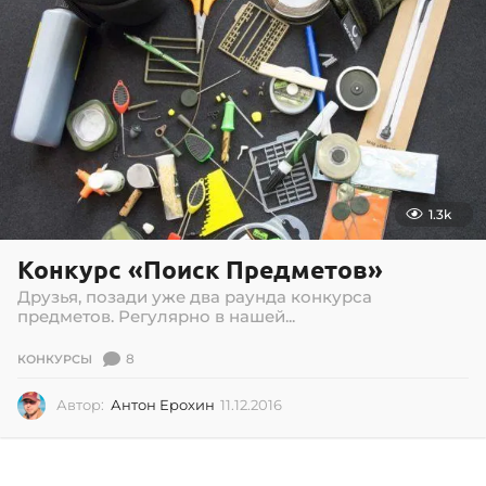
1.3k
Конкурс «Поиск Предметов»
Друзья, позади уже два раунда конкурса
предметов. Регулярно в нашей...
8
КОНКУРСЫ
Автор:
Антон Ерохин
11.12.2016
1
1
.
1