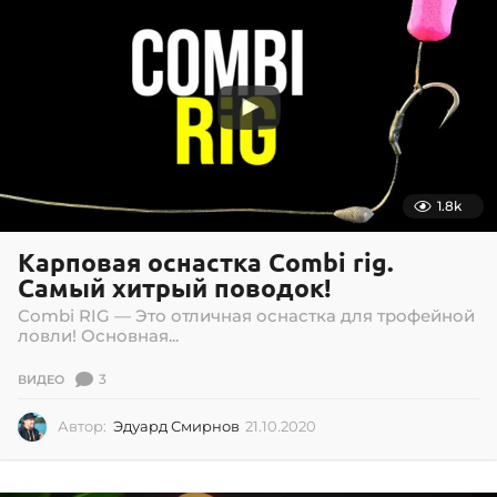
1.8k
Карповая оснастка Combi rig.
Самый хитрый поводок!
Combi RIG — Это отличная оснастка для трофейной
ловли! Основная...
3
ВИДЕО
Автор:
Эдуард Смирнов
21.10.2020
2
1
.
1