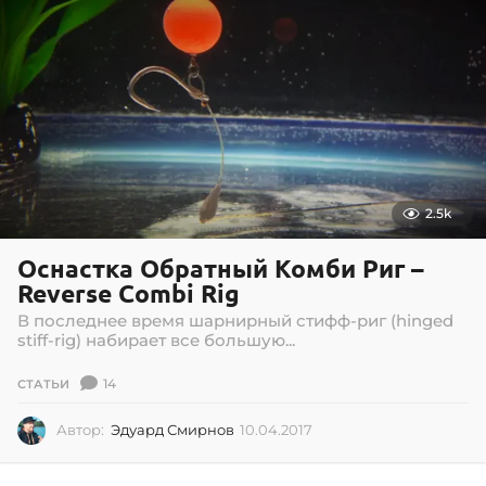
0
.
2
0
2
0
2.5k
Оснастка Обратный Комби Риг –
Reverse Combi Rig
В последнее время шарнирный стифф-риг (hinged
stiff-rig) набирает все большую...
14
СТАТЬИ
Автор:
Эдуард Смирнов
10.04.2017
1
0
.