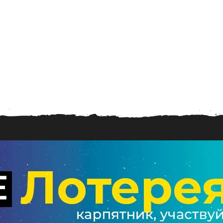
1
.
2
0
2
6