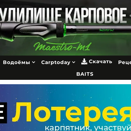
Скачать
Водоёмы
Carptoday
Рец
BAITS