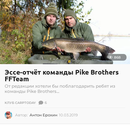
868
Эссе-отчёт команды Pike Brothers
FFTeam
От редакции хотели бы поблагодарить ребят из
команды Pike Brothers...
6
КЛУБ CARPTODAY
Автор:
Антон Ерохин
10.03.2019
1
0
.