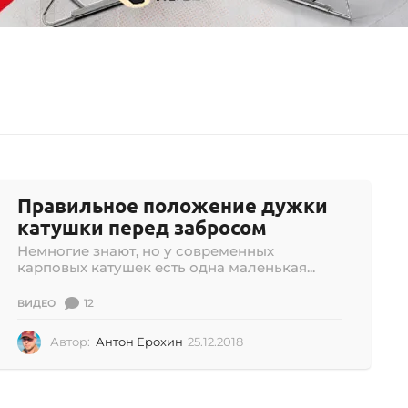
Правильное положение дужки
катушки перед забросом
Немногие знают, но у современных
карповых катушек есть одна маленькая...
12
ВИДЕО
Автор:
Антон Ерохин
25.12.2018
2
5
.
1