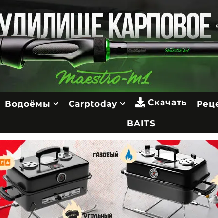
Скачать
Водоёмы
Carptoday
Рец
BAITS