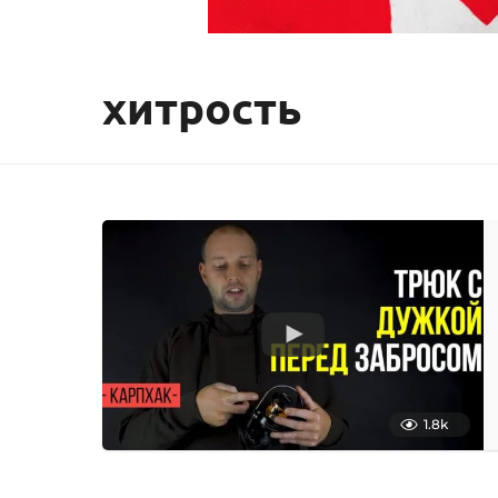
хитрость
1.8k