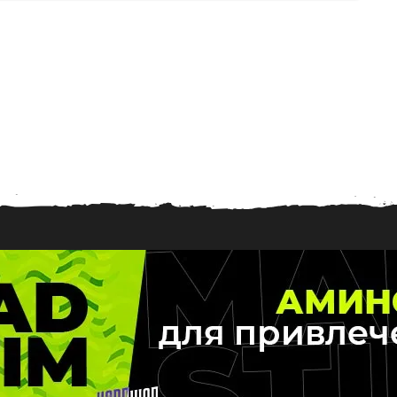
.
0
7
.
2
0
2
6