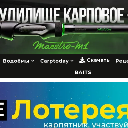
Скачать
Водоёмы
Carptoday
Рец
BAITS