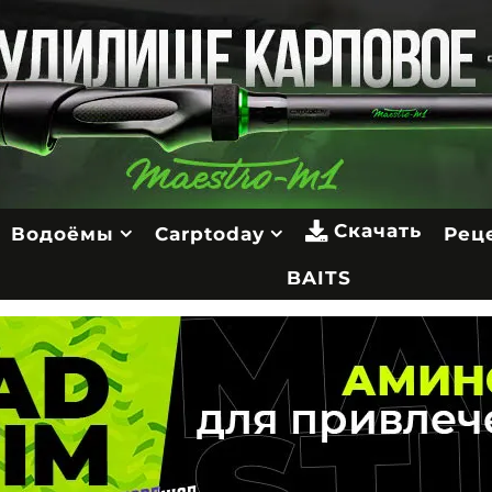
Скачать
Водоёмы
Carptoday
Рец
BAITS