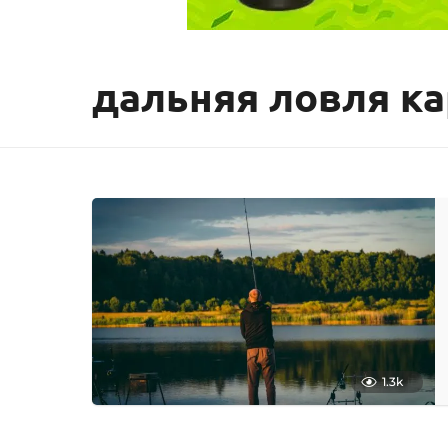
дальняя ловля к
1.3k