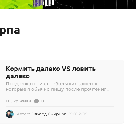
арпа
Кормить далеко VS ловить
далеко
Продолжаю цикл небольших заметок,
которые я обычно пишу после прочтения...
10
БЕЗ РУБРИКИ
Автор:
Эдуард Смирнов
29.01.2019
2
9
.
0