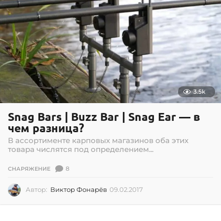
3.5k
Snag Bars | Buzz Bar | Snag Ear — в
чем разница?
В ассортименте карповых магазинов оба этих
товара числятся под определением...
8
СНАРЯЖЕНИЕ
Автор:
Виктор Фонарёв
09.02.2017
0
9
.
0