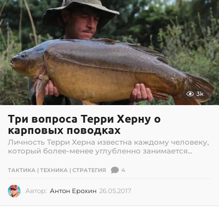
3k
Три вопроса Терри Херну о
карповых поводках
Личность Терри Херна известна каждому человеку,
который более-менее углубленно занимается...
4
ТАКТИКА | ТЕХНИКА | СТРАТЕГИЯ
Автор:
Антон Ерохин
26.05.2017
2
6
.
0