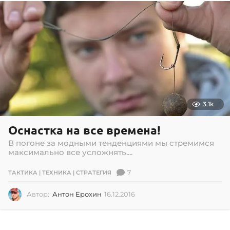
5
.
2
0
1
7
3.1k
Оснастка на все времена!
В погоне за модными тенденциями мы стремимся
максимально все усложнять....
7
ТАКТИКА | ТЕХНИКА | СТРАТЕГИЯ
Автор:
Антон Ерохин
16.12.2016
0
2
.
0