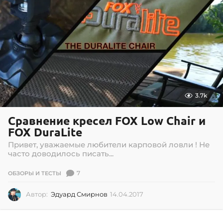
3.7k
Сравнение кресел FOX Low Chair и
FOX DuraLite
Привет, уважаемые любители карповой ловли ! Не
часто доводилось писать...
7
ОБЗОРЫ И ТЕСТЫ
Автор:
Эдуард Смирнов
14.04.2017
1
4
.
0