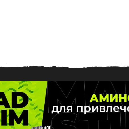
0
9
.
2
0
2
0