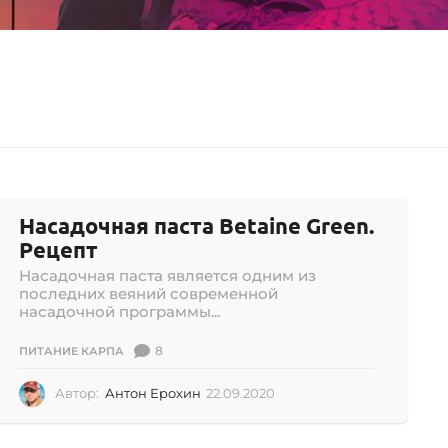
Насадочная паста Betaine Green.
Рецепт
Насадочная паста является одним из
последних веяний современной
насадочной программы...
8
ПИТАНИЕ КАРПА
Автор:
Антон Ерохин
22.09.2020
2
2
.