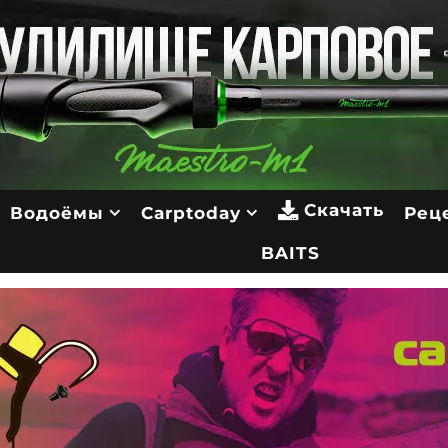
Скачать
Водоёмы
Carptoday
Рец
BAITS