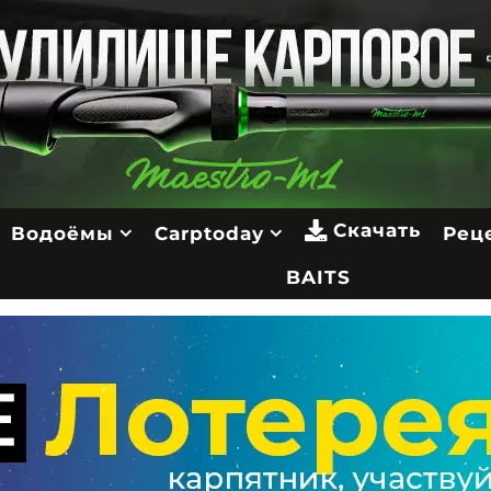
Скачать
Водоёмы
Carptoday
Рец
BAITS