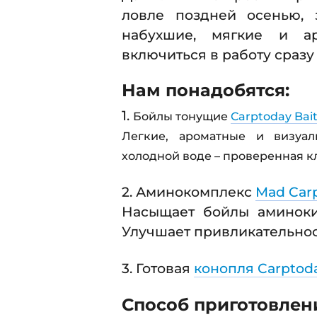
ловле поздней осенью, 
набухшие, мягкие и ар
включиться в работу сраз
Нам понадобятся:
1.
Бойлы тонущие
Carptoday Bai
Легкие, ароматные и визуал
холодной воде – проверенная к
2. Аминокомплекс
Mad Car
Насыщает бойлы аминоки
Улучшает привликательнос
3. Готовая
конопля Carptod
Способ приготовлен