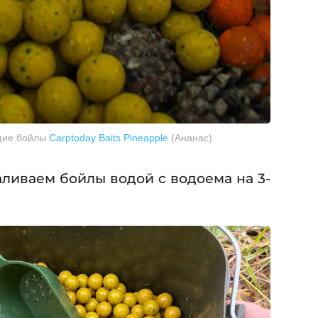
щие бойлы
Carptoday Baits Pineapple
(Ананас)
аливаем бойлы водой с водоема на 3-