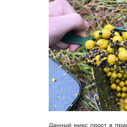
.
0
1
.
0
.
2
2
0
0
2
2
3
3
Данный микс прост в при