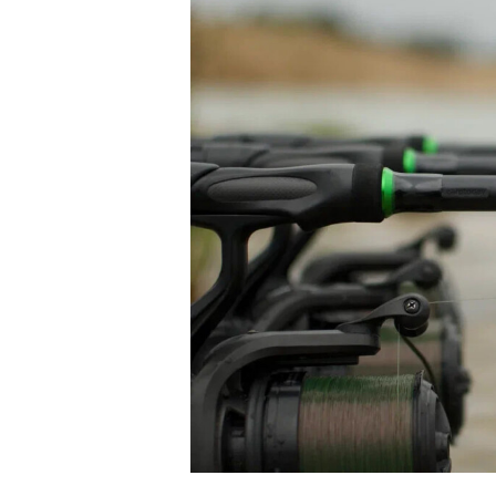
.
6
2
.
0
2
2
6
0
2
6