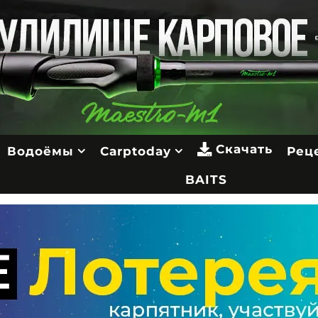
Скачать
Водоёмы
Carptoday
Рец
BAITS