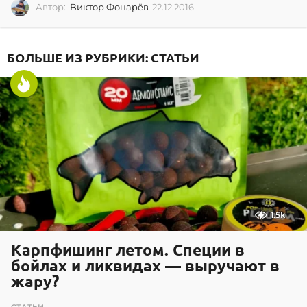
Автор:
Виктор Фонарёв
22.12.2016
2
2
.
1
БОЛЬШЕ ИЗ РУБРИКИ:
СТАТЬИ
2
.
2
0
1
6
1.5k
Карпфишинг летом. Специи в
бойлах и ликвидах — выручают в
жару?