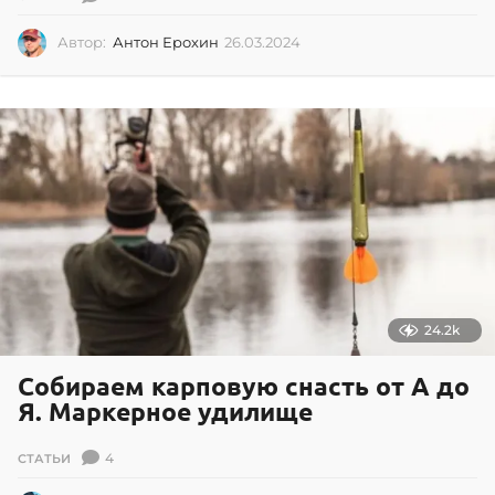
Автор:
Антон Ерохин
26.03.2024
2
6
.
0
3
.
2
0
2
4
24.2k
Собираем карповую снасть от А до
Я. Маркерное удилище
4
СТАТЬИ