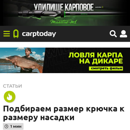
1
СТАТЬИ
3
.
Подбираем размер крючка к
0
размеру насадки
6
.
1 мин