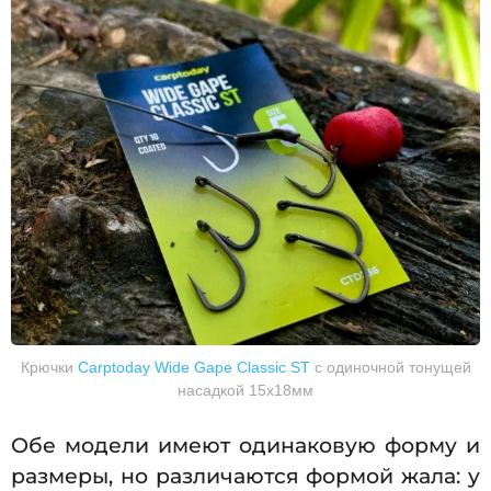
Крючки
Carptoday Wide Gape Classic ST
с одиночной тонущей
насадкой 15х18мм
Обе модели имеют одинаковую форму и
размеры, но различаются формой жала: у