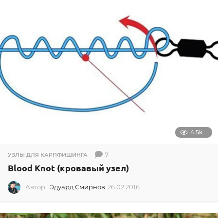
4.5k
7
УЗЛЫ ДЛЯ КАРПФИШИНГА
Blood Knot (кровавый узел)
Автор:
Эдуард Смирнов
26.02.2016
0
2
.
0