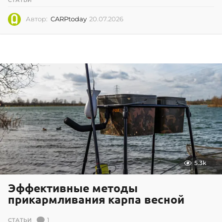
СТАТЬИ
Автор:
CARPtoday
20.07.2026
2
0
.
0
7
.
2
0
2
6
5.3k
Эффективные методы
прикармливания карпа весной
1
СТАТЬИ