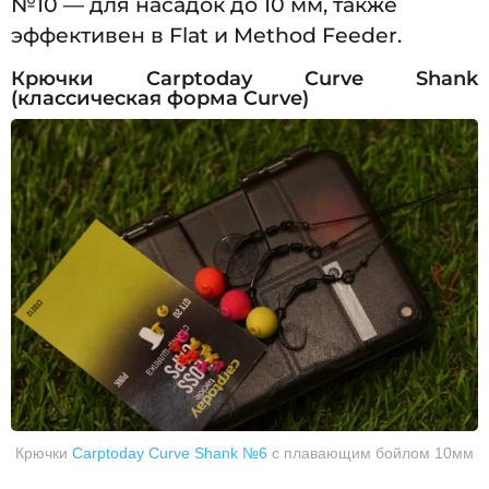
№10 — для насадок до 10 мм, также
эффективен в Flat и Method Feeder.
Крючки Carptoday Curve Shank
(классическая форма Curve)
Крючки
Carptoday Curve Shank №6
c плавающим бойлом 10мм