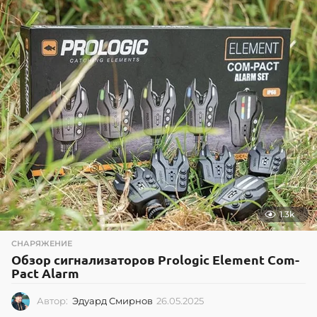
7
.
2
0
2
6
1.3k
СНАРЯЖЕНИЕ
Обзор сигнализаторов Prologic Element Com-
Pact Alarm
Автор:
Эдуард Смирнов
26.05.2025
2
6