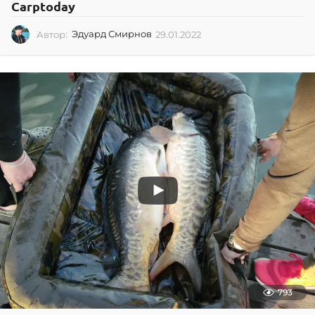
Carptoday
Автор:
Эдуард Смирнов
29.01.2022
2
9
.
0
1
.
2
0
2
2
793