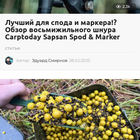
2.3k
Лучший для спода и маркера!?
Обзор восьмижильного шнура
Carptoday Sapsan Spod & Marker
СТАТЬИ
Автор:
Эдуард Смирнов
28.02.2025
2
8
.
0
2
.
2
0
2
5