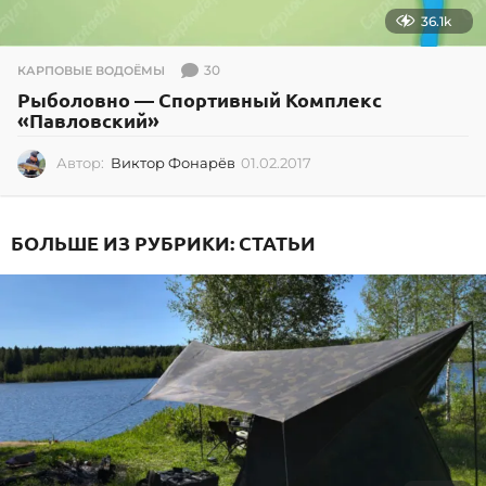
36.1k
30
КАРПОВЫЕ ВОДОЁМЫ
Рыболовно — Спортивный Комплекс
«Павловский»
Автор:
Виктор Фонарёв
01.02.2017
0
1
.
0
БОЛЬШЕ ИЗ РУБРИКИ:
СТАТЬИ
2
.
2
0
1
7