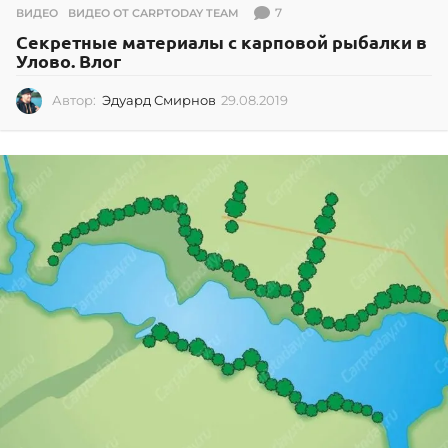
7
ВИДЕО
,
ВИДЕО ОТ CARPTODAY TEAM
Секретные материалы с карповой рыбалки в
Улово. Влог
Автор:
Эдуард Смирнов
29.08.2019
2
9
.
0
8
.
2
0
1
9