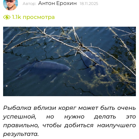
Антон Ерохин
Автор:
18.11.2025
1
2
8
0
.
1.1k
просмотра
1
2
1
5
.
2
1
0
8
2
5
.
1
1
.
2
0
Рыбалка вблизи коряг может быть очень
2
успешной, но нужно делать это
5
правильно, чтобы добиться наилучшего
результата.