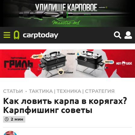
1
,
СТАТЬИ
ТАКТИКА | ТЕХНИКА | СТРАТЕГИЯ
Как ловить карпа в корягах?
8
.
Карпфишинг советы
1
2 мин
1
.