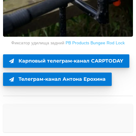
Фиксатор удилища задний
PB Products Bungee Rod Lock
Карповый телеграм-канал CARPTODAY
Телеграм-канал Антона Ерохина