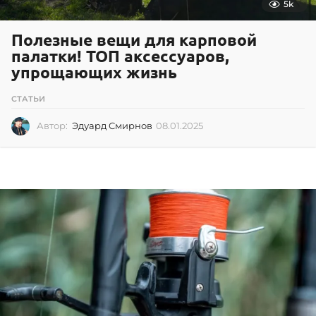
5k
Полезные вещи для карповой
палатки! ТОП аксессуаров,
упрощающих жизнь
СТАТЬИ
Автор:
Эдуард Смирнов
08.01.2025
0
8
.
0
1
.
2
0
2
5