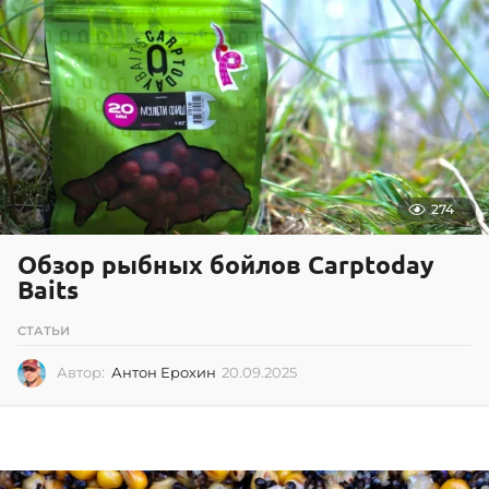
2
0
1
7
274
Обзор рыбных бойлов Carptoday
Baits
СТАТЬИ
Автор:
Антон Ерохин
20.09.2025
2
0
.
0
9
.