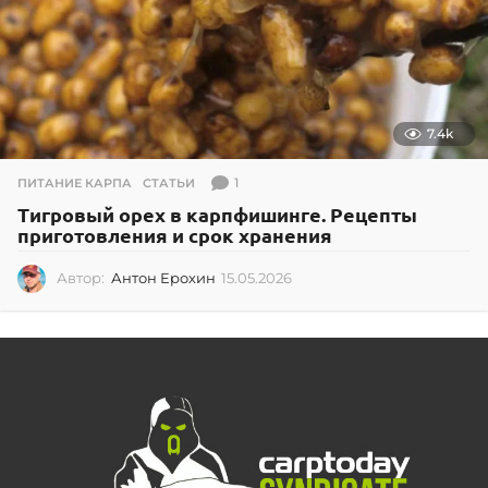
7.4k
1
ПИТАНИЕ КАРПА
,
СТАТЬИ
Тигровый орех в карпфишинге. Рецепты
приготовления и срок хранения
Автор:
Антон Ерохин
15.05.2026
1
9
.
0
5
.
2
0
2
6