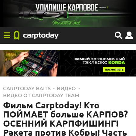
,
,
CARPTODAY BAITS
ВИДЕО
2
ВИДЕО ОТ CARPTODAY TEAM
2
Фильм Carptoday! Кто
.
ПОЙМАЕТ больше КАРПОВ?
0
ОСЕННИЙ КАРПФИШИНГ!
1
Ракета против Кобры! Часть
.