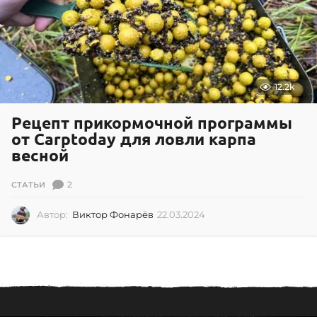
2
3
12.2k
Рецепт прикормочной программы
от Carptoday для ловли карпа
весной
2
СТАТЬИ
Автор:
Виктор Фонарёв
22.03.2024
2
2
.
0
3
.
2
0