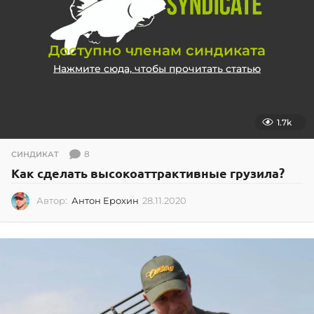
Доступно членам синдиката
Нажмите сюда, чтобы прочитать статью
1.7k
8
СИНДИКАТ
Как сделать высокоаттрактивные грузила?
Автор:
Антон Ерохин
28.11.2020
2
8
.
1
1
.
2
0
2