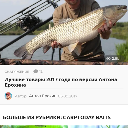
0
2.6k
12
СНАРЯЖЕНИЕ
Лучшие товары 2017 года по версии Антона
Ерохина
Автор:
Антон Ерохин
05.09.2017
0
5
.
0
БОЛЬШЕ ИЗ РУБРИКИ:
CARPTODAY BAITS
9
.