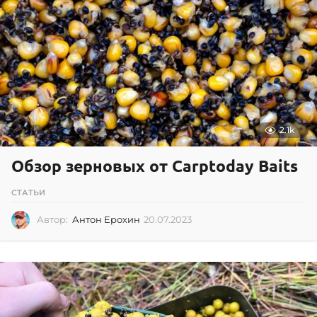
2
0
2
5
2.1k
Обзор зерновых от Carptoday Baits
СТАТЬИ
Автор:
Антон Ерохин
20.07.2023
2
0
.
0
7
.
2
0