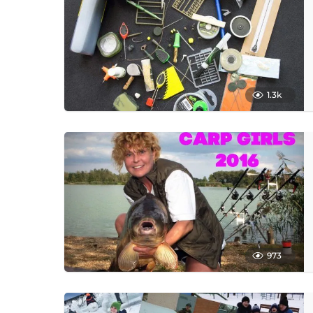
1.3k
973