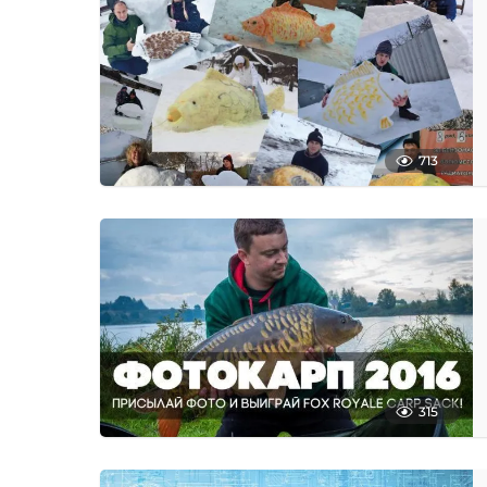
713
315