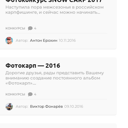
.
Наступила пора межсезонья в российском
2
карпфишинге, и сейчас можно начинать...
0
1
6
4
КОНКУРСЫ
Автор:
Антон Ерохин
10.11.2016
1
0
.
1
1
Фотокарп — 2016
.
Дорогие друзья, рады представить Вашему
2
вниманию создание постоянного альбом
0
«Фотокарп»....
1
6
4
КОНКУРСЫ
Автор:
Виктор Фонарёв
09.10.2016
0
9
.
1