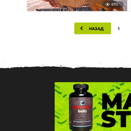
670
НАЗАД
1