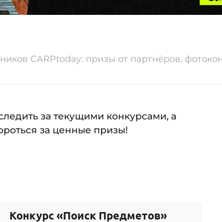
ников CARPtoday: призы от партнёров, фотоко
следить за текущими конкурсами, а
ороться за ценные призы!
Конкурс «Поиск Предметов»