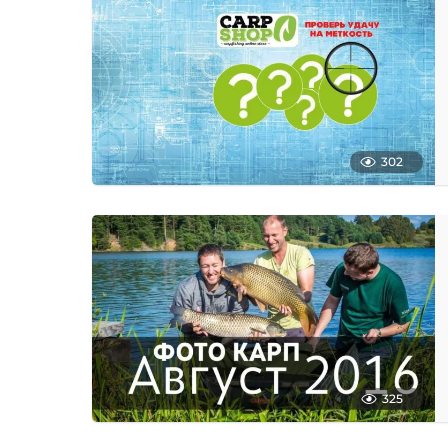
302
325