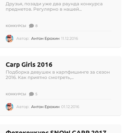
Друзья, позади уже два раунда конкурса
предметов. Регулярно в нашей...
8
КОНКУРСЫ
Автор:
Антон Ерохин
11.12.2016
1
1
.
1
2
Carp Girls 2016
.
Подборка девушек в карпфишинге за сезон
2
2016. Как приятно смотреть,...
0
1
6
5
КОНКУРСЫ
Автор:
Антон Ерохин
01.12.2016
0
1
.
1
2
Фотоконкурс SNOW CARP 2017