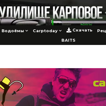
Скачать
Водоёмы
Carptoday
Ре
BAITS