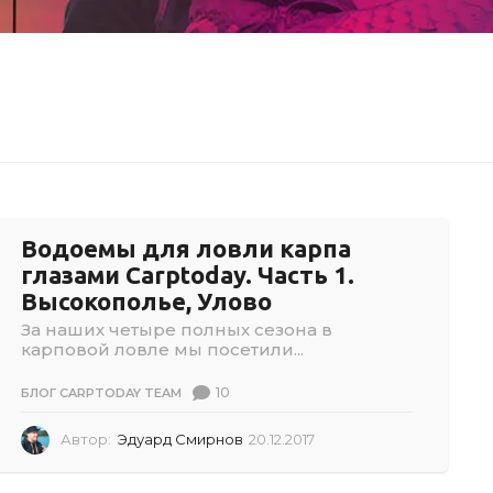
Водоемы для ловли карпа
глазами Carptoday. Часть 1.
Высокополье, Улово
За наших четыре полных сезона в
карповой ловле мы посетили...
10
БЛОГ CARPTODAY TEAM
Автор:
Эдуард Смирнов
20.12.2017
0
2
.