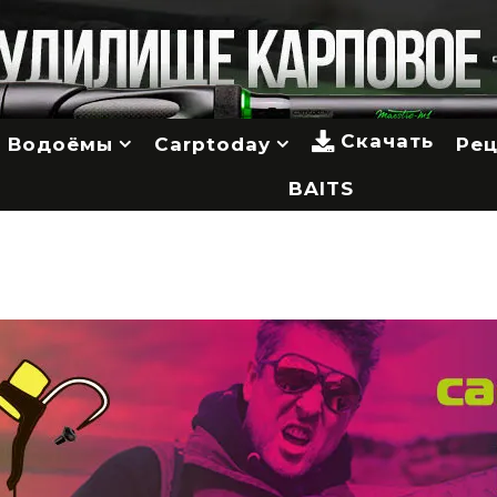
Скачать
Водоёмы
Carptoday
Ре
BAITS