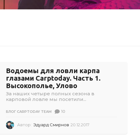
Водоемы для ловли карпа
глазами Carptoday. Часть 1.
Высокополье, Улово
За наших четыре полных сезона в
карповой ловле мы посетили...
10
БЛОГ CARPTODAY TEAM
Автор:
Эдуард Смирнов
20.12.2017
0
2
.