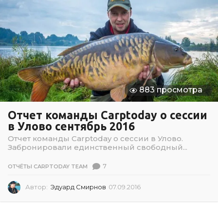
883 просмотра
Отчет команды Carptoday о сессии
в Улово сентябрь 2016
Отчет команды Carptoday о сессии в Улово.
Забронировали единственный свободный...
7
ОТЧЁТЫ CARPTODAY TEAM
Автор:
Эдуард Смирнов
07.09.2016
0
2
.
0