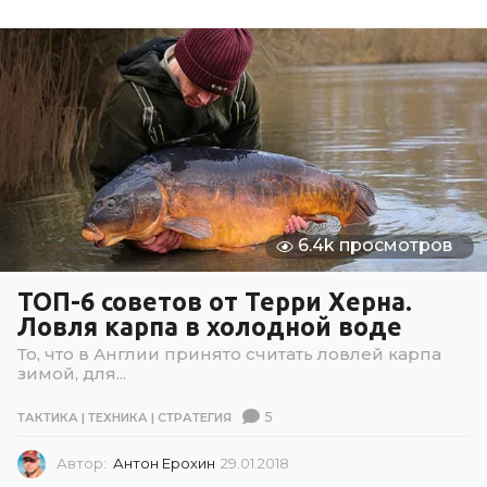
.
0
6
.
2
0
1
8
6.4k просмотров
ТОП-6 советов от Терри Херна.
Ловля карпа в холодной воде
То, что в Англии принято считать ловлей карпа
зимой, для...
5
ТАКТИКА | ТЕХНИКА | СТРАТЕГИЯ
Автор:
Антон Ерохин
29.01.2018
2
9