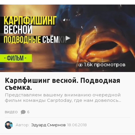
1.6k просмотров
Карпфишинг весной. Подводная
съемка.
Представляем вашему вниманию очередной
фильм команды Carptoday, где нам довелось...
6
ВИДЕО
Автор:
Эдуард Смирнов
18.06.2018
1
8