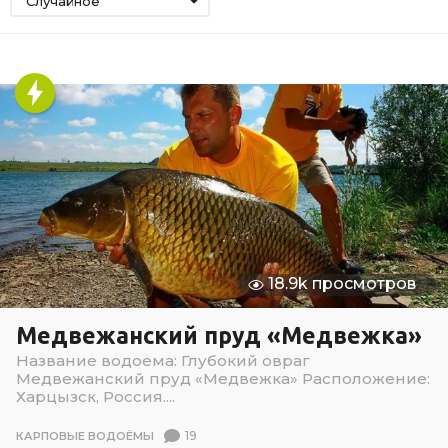
Случайное
18.9k просмотров
Медвежанский пруд «Медвежка»
Название водоема: Глубокий овраг
Медвежанский пруд «Медвежка» Расположение:
Харцызск, Россия....
19
КАРПОВЫЕ ВОДОЁМЫ