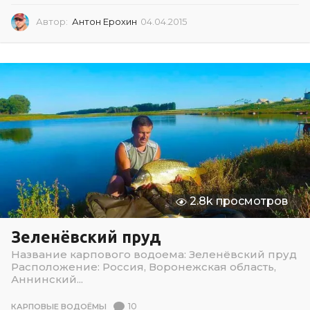
Автор:
Антон Ерохин
04.04.2015
0
4
.
0
4
.
2
0
1
5
2.8k просмотров
Зеленёвский пруд
Название карпового водоема: Зеленёвский пруд
Расположение: Россия, Воронежская область,
Аннинский...
10
КАРПОВЫЕ ВОДОЁМЫ