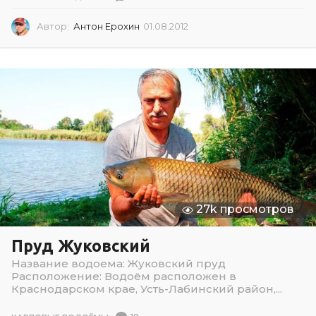
Автор:
Антон Ерохин
01.08.2012
0
1
.
0
8
.
2
0
1
2
27k просмотров
Пруд Жуковский
Название водоема: Жуковский пруд
Расположение: Водоём расположен в
Краснодарском крае, Усть-Лабинский район,...