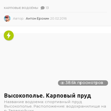
13
КАРПОВЫЕ ВОДОЁМЫ
Автор:
Антон Ерохин
20.02.2016
2
0
.
0
2
.
2
0
1
6
38.6k просмотров
Высокополье. Карповый пруд
Название водоема: спортивный пруд
Высокополье. Расположение: водохранилище на
р. Телелюйчик,...