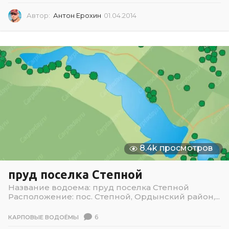
Автор:
Антон Ерохин
01.04.2014
0
1
.
0
4
.
2
0
1
4
8.4k просмотров
пруд поселка Степной
Название водоема: пруд поселка Степной
Расположение: пос. Степной, Ордынский район,...
6
КАРПОВЫЕ ВОДОЁМЫ