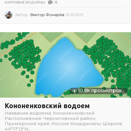
18
КАРПОВЫЕ ВОДОЁМЫ
Автор:
Виктор Фонарёв
01.10.2013
0
1
.
1
0
.
2
0
1
3
10.8k просмотров
Кононенковский водоем
Название водоема: Кононенковский
Расположение: Черниговский район,
Приморский край, Россия Координаты: Широта:
44°17′13″N...