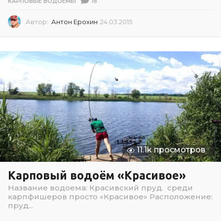
18
КАРПОВЫЕ ВОДОЁМЫ
Автор:
Антон Ерохин
24.03.2015
2
4
.
0
3
.
2
0
1
5
11.1k просмотров
Карповый водоём «Красивое»
Название водоема: Красивский пруд. среди
карпфишеров просто «Красивое» Расположение:
пруд...