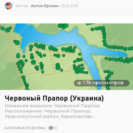
Автор:
Антон Ерохин
02.12.2015
0
2
.
1
2
.
2
0
1
5
1.7k просмотров
Червоный Прапор (Украина)
Название водоема: Червоный Прапор
Расположение: Червоный Прапор,
Краснокутский район, Харьковская...
5
КАРПОВЫЕ ВОДОЁМЫ