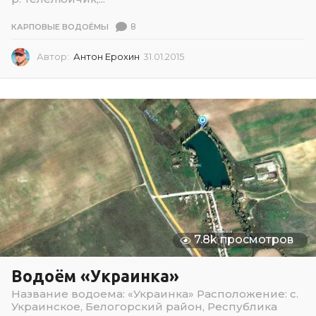
8
КАРПОВЫЕ ВОДОЁМЫ
Автор:
Антон Ерохин
31.01.2015
3
1
.
0
1
.
2
0
1
5
7.8k просмотров
Водоём «Украинка»
Название водоема: «Украинка» Расположение: с.
Украинское, Белогорский район, Республика