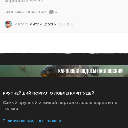
карповый сезон...
4
БЛОГ CARPTODAY TEAM
Автор:
Антон Ерохин
12.12.2017
1
2
.
1
2
.
2
0
1
7
КРУПНЕЙШИЙ ПОРТАЛ О ЛОВЛЕ! КАРПТУДЕЙ
Самый крупный и живой портал о ловле карпа и не
только.
Политика конфиденциальности