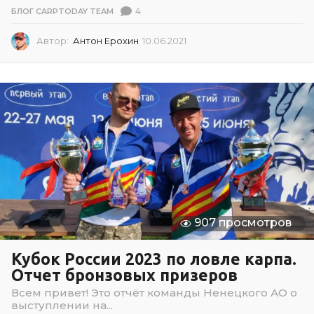
4
БЛОГ CARPTODAY TEAM
Автор:
Антон Ерохин
10.06.2021
1
0
.
0
6
.
2
0
2
1
907 просмотров
Кубок России 2023 по ловле карпа.
Отчет бронзовых призеров
Всем привет! Это отчёт команды Ненецкого АО о
выступлении на...