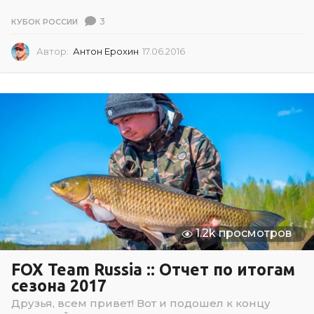
3
КУБОК РОССИИ
Автор:
Антон Ерохин
17.06.2016
1
7
.
0
6
.
2
0
1
6
1.2k просмотров
FOX Team Russia :: Отчет по итогам
сезона 2017
Друзья, всем привет! Вот и подошел к концу