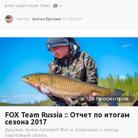
4
БЛОГ CARPTODAY TEAM
Автор:
Антон Ерохин
10.06.2021
1
0
.
0
6
.
2
0
2
1
1.2k просмотров
FOX Team Russia :: Отчет по итогам
сезона 2017
Друзья, всем привет! Вот и подошел к концу
карповый сезон...