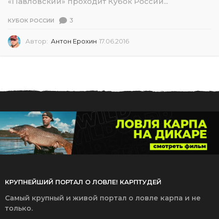
«Павловский» проходит Кубок России...
3
КУБОК РОССИИ
Автор:
Антон Ерохин
17.06.2016
1
7
.
0
6
.
2
0
1
6
КРУПНЕЙШИЙ ПОРТАЛ О ЛОВЛЕ! КАРПТУДЕЙ
Самый крупный и живой портал о ловле карпа и не
только.