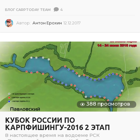
4
БЛОГ CARPTODAY TEAM
Автор:
Антон Ерохин
12.12.2017
1
2
.
1
2
.
2
0
1
7
388 просмотров
КУБОК РОССИИ ПО
КАРПФИШИНГУ-2016 2 ЭТАП
В настоящее время на водоеме РСК