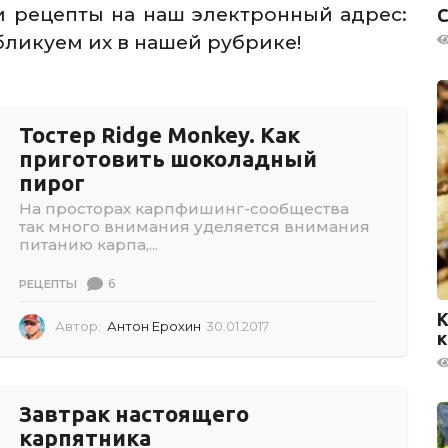
и рецепты на наш электронный адрес:
С
убликуем их в нашей рубрике!
Тостер Ridge Monkey. Как
приготовить шоколадный
пирог
На просторах карпфишинг-сообщества
так много внимания уделяется внимания
питанию карпа,...
6
РЕЦЕПТЫ
К
Автор:
Антон Ерохин
30.01.2017
3
к
0
.
0
1
Завтрак настоящего
.
карпятника
2