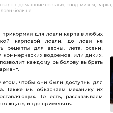
 карпа: домашние составы, спод-миксы, варка,
 лови больше.
м прикормки для ловли карпа в любых
ской карповой ловли, до лови на
ь рецепты для весны, лета, осени,
я коммерческих водоемов, или диких.
 позволит каждому рыболову выбрать
ариант.
счетом, чтобы они были доступны для
ва. Также мы объясняем механику их
ставляющих. То есть, рассказываем
его ждать, и где применять.