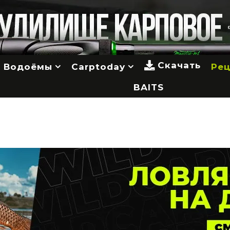
Скачать
Водоёмы
Carptoday
Ре
BAITS