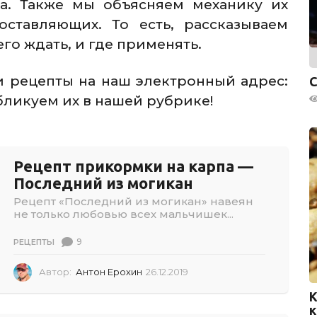
ва. Также мы объясняем механику их
ставляющих. То есть, рассказываем
его ждать, и где применять.
и рецепты на наш электронный адрес:
С
убликуем их в нашей рубрике!
Рецепт прикормки на карпа —
Последний из могикан
Рецепт «Последний из могикан» навеян
не только любовью всех мальчишек...
9
РЕЦЕПТЫ
Автор:
Антон Ерохин
26.12.2019
2
6
К
.
к
1