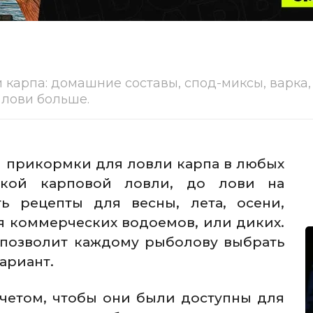
 карпа: домашние составы, спод-миксы, варка,
 лови больше.
м прикормки для ловли карпа в любых
ской карповой ловли, до лови на
ь рецепты для весны, лета, осени,
я коммерческих водоемов, или диких.
 позволит каждому рыболову выбрать
ариант.
счетом, чтобы они были доступны для