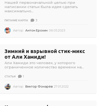
0
Нашей первоначальной целью при
2
написании статьи была идея сделать
6
максимально...
3
ПИТАНИЕ КАРПА
Автор:
Антон Ерохин
06.05.2023
0
6
.
0
5
Зимний и взрывной стик-микс
.
от Али Хамиди!
2
0
Али Хамиди это человек, у которого
2
ограниченное количество времени на...
3
1
СТАТЬИ
Автор:
Виктор Фонарёв
27.01.2022
2
7
.
0
1