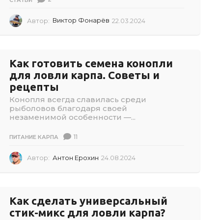
Автор:
Виктор Фонарёв
22.03.2024
2
2
.
0
3
Как готовить семена конопли
.
для ловли карпа. Советы и
2
рецепты
0
2
Конопля всегда славилась среди
4
рыболовов благодаря своей
незаменимой особенности —...
11
ПИТАНИЕ КАРПА
Автор:
Антон Ерохин
24.08.2024
0
5
.
0
6
Как сделать универсальный
.
стик-микс для ловли карпа?
2