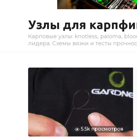
Узлы для карпф
Карповые узлы: knotless, paloma, bloo
лидера. Схемы вязки и тесты прочнос
5.5k просмотров