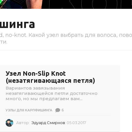
ишинга
d, no-knot. Какой узел выбрать для волоса, пов
ти.
Узел Non-Slip Knot
(незатягивающаяся петля)
Вариантов завязывания
незатягивающейся петли достаточно
много, но мы предлагаем вам...
6
УЗЛЫ ДЛЯ КАРПФИШИНГА
Автор:
Эдуард Смирнов
05.03.2017
0
5