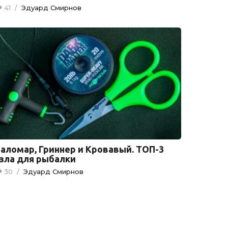
41
/
Эдуард Смирнов
аломар, Гриннер и Кровавый. ТОП-3
зла для рыбалки
30
/
Эдуард Смирнов