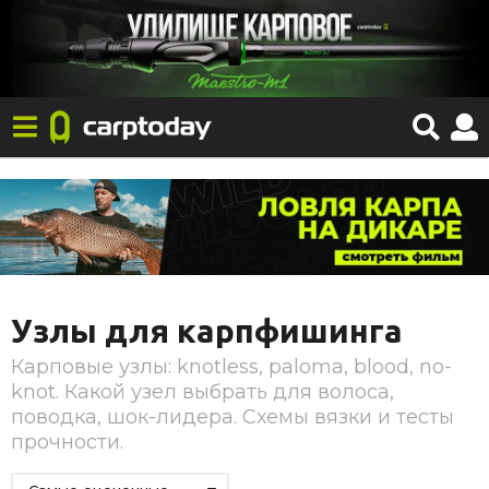
Узлы для карпфишинга
Карповые узлы: knotless, paloma, blood, no-
knot. Какой узел выбрать для волоса,
поводка, шок-лидера. Схемы вязки и тесты
прочности.