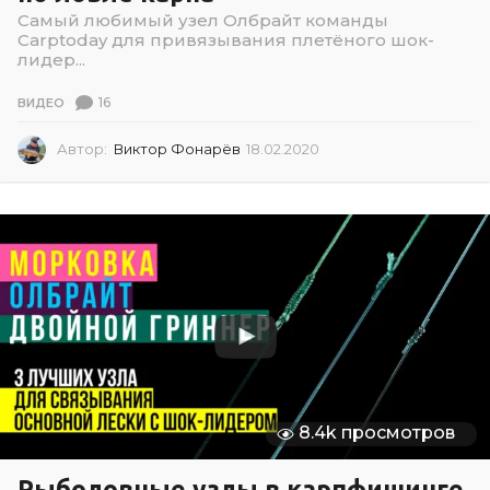
Самый любимый узел Олбрайт команды
Carptoday для привязывания плетёного шок-
лидер...
16
ВИДЕО
Автор:
Виктор Фонарёв
18.02.2020
1
8
.
0
2
.
2
0
2
0
8.4k просмотров
Рыболовные узлы в карпфишинге.