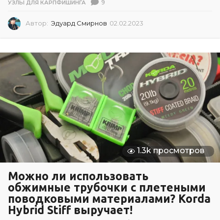
9
УЗЛЫ ДЛЯ КАРПФИШИНГА
Автор:
Эдуард Смирнов
02.02.2023
0
2
.
0
2
.
2
0
2
3
1.3k просмотров
Можно ли использовать
обжимные трубочки с плетеными
поводковыми материалами? Korda
Hybrid Stiff выручает!