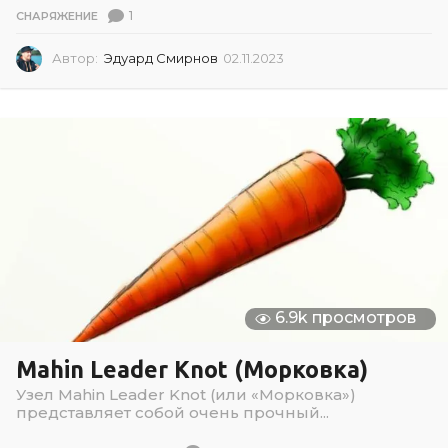
1
СНАРЯЖЕНИЕ
Автор:
Эдуард Смирнов
02.11.2023
0
2
.
1
1
.
2
0
2
3
6.9k просмотров
Mahin Leader Knot (Морковка)
Узел Mahin Leader Knot (или «Морковка»)
представляет собой очень прочный...