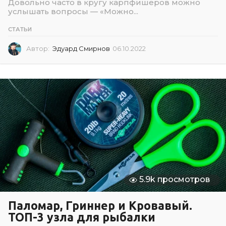
Довольно часто в кругу карпфишеров можно
услышать вопросы — «Можно...
СТАТЬИ
Автор:
Эдуард Смирнов
06.10.2022
0
6
.
1
0
.
2
0
2
2
5.9k просмотров
Паломар, Гриннер и Кровавый.
ТОП-3 узла для рыбалки