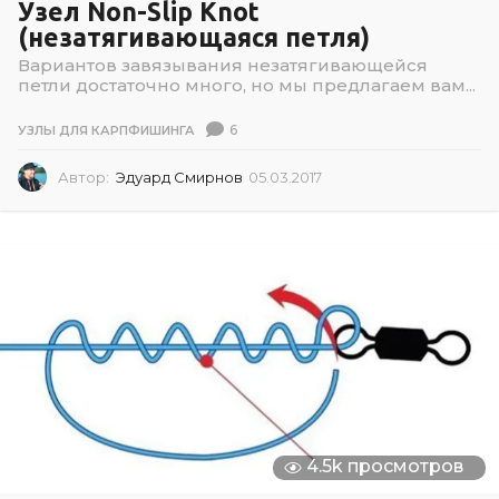
Узел Non-Slip Knot
(незатягивающаяся петля)
Вариантов завязывания незатягивающейся
петли достаточно много, но мы предлагаем вам...
6
УЗЛЫ ДЛЯ КАРПФИШИНГА
Автор:
Эдуард Смирнов
05.03.2017
0
5
.
0
3
.
2
0
1
7
4.5k просмотров