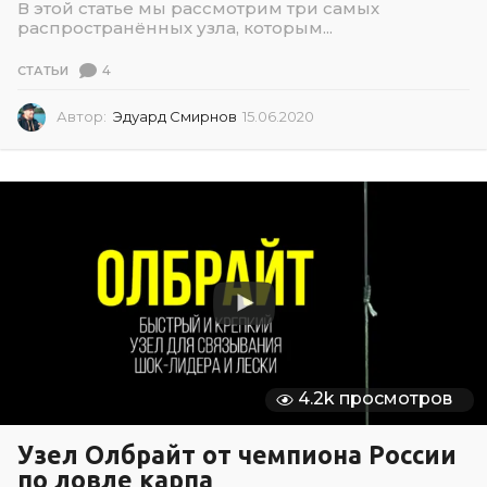
В этой статье мы рассмотрим три самых
распространённых узла, которым...
4
СТАТЬИ
Автор:
Эдуард Смирнов
15.06.2020
1
5
.
0
6
.
2
0
2
0
4.2k просмотров
Узел Олбрайт от чемпиона России
по ловле карпа