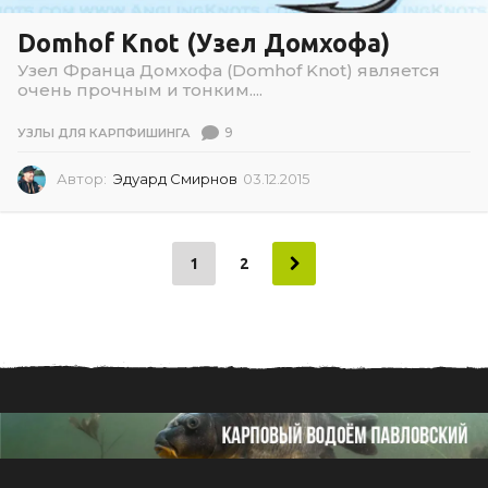
Domhof Knot (Узел Домхофа)
Узел Франца Домхофа (Domhof Knot) является
очень прочным и тонким....
9
УЗЛЫ ДЛЯ КАРПФИШИНГА
Автор:
Эдуард Смирнов
03.12.2015
0
3
.
1
2
1
2
.
2
0
1
5