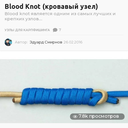
Blood Knot (кровавый узел)
Blood knot является одним из самых лучших и
крепких узлов....
7
УЗЛЫ ДЛЯ КАРПФИШИНГА
Автор:
Эдуард Смирнов
26.02.2016
0
2
.
0
7
.
2
0
2
6
7.8k просмотров