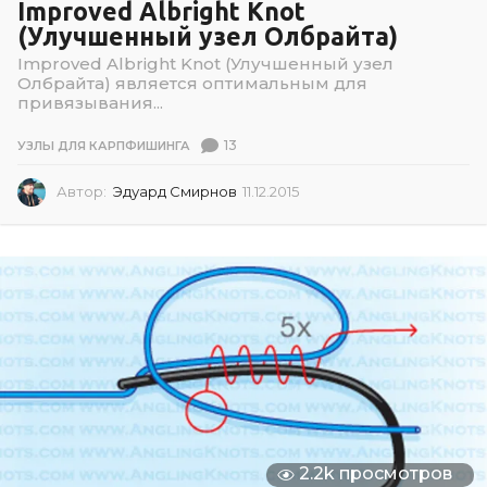
Improved Albright Knot
(Улучшенный узел Олбрайта)
Improved Albright Knot (Улучшенный узел
Олбрайта) является оптимальным для
привязывания...
13
УЗЛЫ ДЛЯ КАРПФИШИНГА
Автор:
Эдуард Смирнов
11.12.2015
1
1
.
1
2
.
2
0
1
5
2.2k просмотров