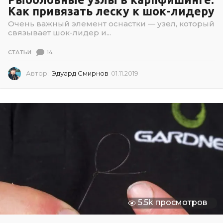
Как привязать леску к шок-лидеру
Очень важный элемент оснастки — узел, который
связывает шок-лидер и...
14
СТАТЬИ
Автор:
Эдуард Смирнов
01.11.2019
0
1
.
1
1
.
2
0
1
9
5.5k просмотров