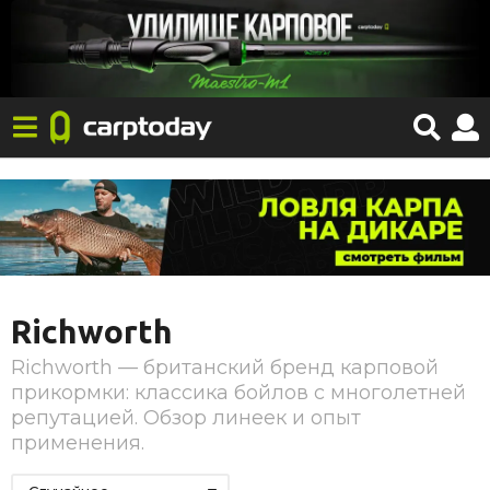
Richworth
Richworth — британский бренд карповой
прикормки: классика бойлов с многолетней
репутацией. Обзор линеек и опыт
применения.