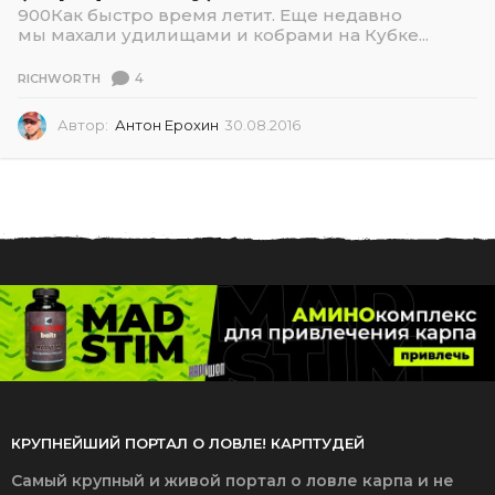
900Как быстро время летит. Еще недавно
мы махали удилищами и кобрами на Кубке...
4
RICHWORTH
Автор:
Антон Ерохин
30.08.2016
3
0
.
0
8
.
2
0
1
6
КРУПНЕЙШИЙ ПОРТАЛ О ЛОВЛЕ! КАРПТУДЕЙ
Самый крупный и живой портал о ловле карпа и не