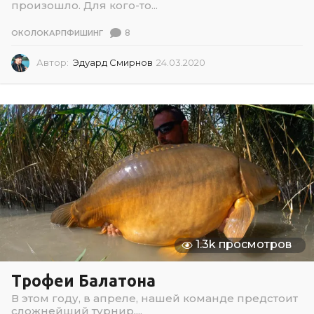
произошло. Для кого-то...
8
ОКОЛОКАРПФИШИНГ
Автор:
Эдуард Смирнов
24.03.2020
0
2
.
0
7
.
2
0
2
6
1.3k просмотров
Трофеи Балатона
В этом году, в апреле, нашей команде предстоит
сложнейший турнир....