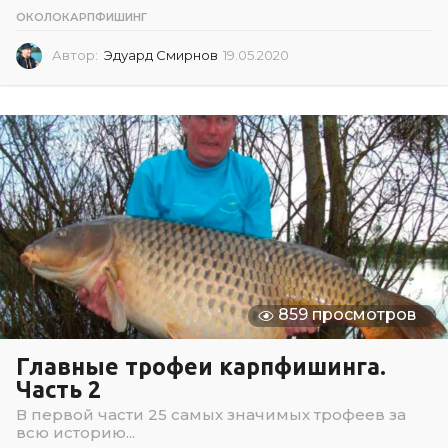
ОКОЛОКАРПФИШИНГ
Автор:
Эдуард Смирнов
19.05.2020
1
9
.
0
5
.
2
0
2
0
859 просмотров
Главные трофеи карпфишинга.
Часть 2
В первой части 25 самых значимых трофеев за
всю историю...