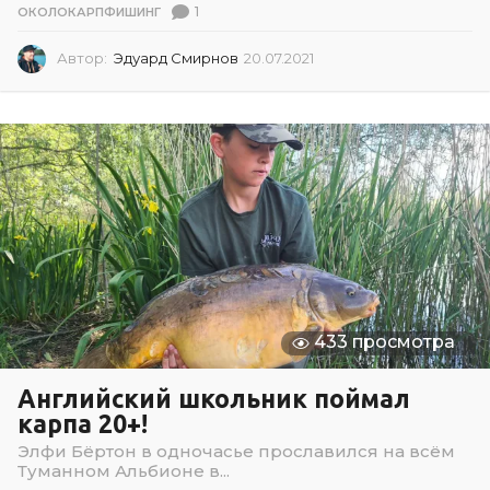
1
ОКОЛОКАРПФИШИНГ
Автор:
Эдуард Смирнов
20.07.2021
2
0
.
0
7
.
2
0
2
1
433 просмотра
Английский школьник поймал
карпа 20+!
Элфи Бёртон в одночасье прославился на всём
Туманном Альбионе в...