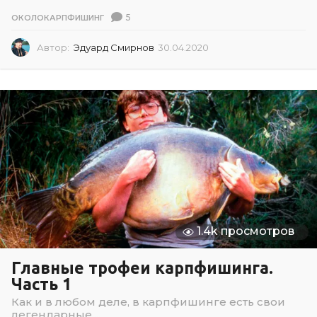
5
ОКОЛОКАРПФИШИНГ
Автор:
Эдуард Смирнов
30.04.2020
3
0
.
0
4
.
2
0
2
0
1.4k просмотров
Главные трофеи карпфишинга.
Часть 1
Как и в любом деле, в карпфишинге есть свои
легендарные,...