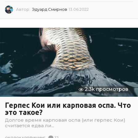
Автор:
Эдуард Смирнов
13.06.2022
1
3
.
0
6
.
2
0
2
2
2.3k просмотров
Герпес Кои или карповая оспа. Что
это такое?
Долгое время карповая оспа (или герпес Кои)
считается едва ли...
12
ОКОЛОКАРПФИШИНГ