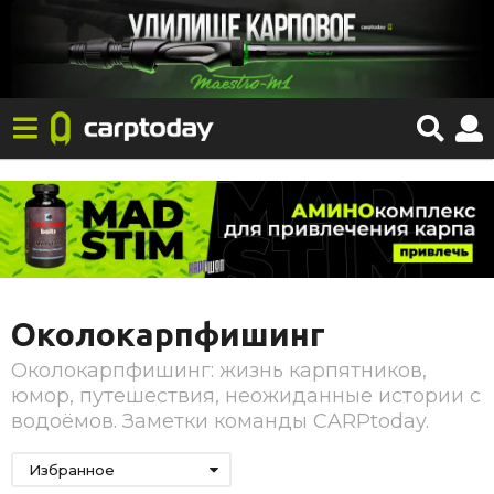
Околокарпфишинг
Околокарпфишинг: жизнь карпятников,
юмор, путешествия, неожиданные истории с
водоёмов. Заметки команды CARPtoday.
Избранное