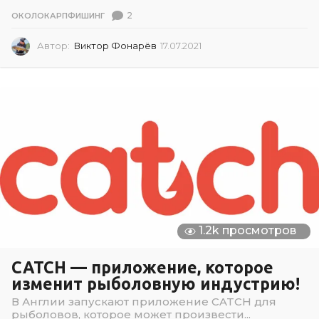
2
ОКОЛОКАРПФИШИНГ
Автор:
Виктор Фонарёв
17.07.2021
1
7
.
0
7
.
2
0
2
1
1.2k просмотров
CATCH — приложение, которое
изменит рыболовную индустрию!
В Англии запускают приложение CATCH для
рыболовов, которое может произвести...