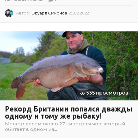
Автор:
Эдуард Смирнов
25.02.2022
2
5
.
0
2
.
2
0
2
2
535 просмотров
Рекорд Британии попался дважды
одному и тому же рыбаку!
Монстр весом около 27 килограммов, который
обитает в одном из...