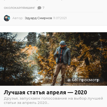
7
ОКОЛОКАРПФИШИНГ
Автор:
Эдуард Смирнов
11.07.2021
1
1
.
0
7
.
2
0
2
1
681 просмотр
Лучшая статья апреля — 2020
Друзья, запускаем голосование на выбор лучшей
статьи за апрель 2020...