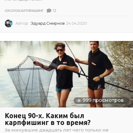
12
ОКОЛОКАРПФИШИНГ
Автор:
Эдуард Смирнов
24.04.2020
2
4
.
0
4
.
2
0
2
0
999 просмотров
Конец 90-х. Каким был
карпфишинг в то время?
За минувшие двадцать лет чего только не