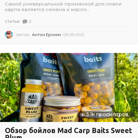
Самой универсальной приманкой для ловли
карпа является семена и масло...
2
СТАТЬИ
Автор:
Антон Ерохин
08.09.2022
0
8
.
0
9
.
2
0
2
2
3.1k просмотров
Обзор бойлов Mad Carp Baits Sweet
Plum