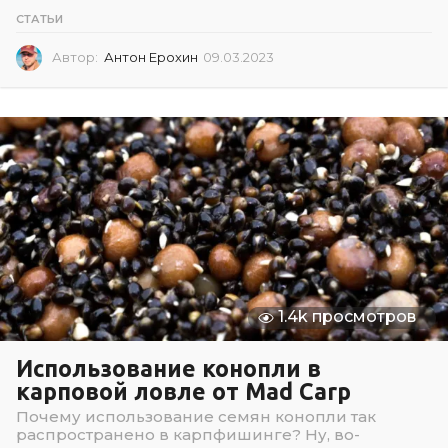
СТАТЬИ
Автор:
Антон Ерохин
09.03.2023
0
9
.
0
3
.
2
0
2
3
1.4k просмотров
Использование конопли в
карповой ловле от Mad Carp
Почему использование семян конопли так
распространено в карпфишинге? Ну, во-