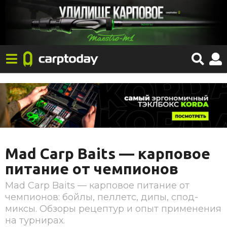
Mad Carp Baits — карповое
питание от чемпионов
Mad Carp Baits — карповое питание от
чемпионов: бойлы, пеллетс, дипы, спод-
миксы. Обзоры рецептур и опыт применения
на турнирах.