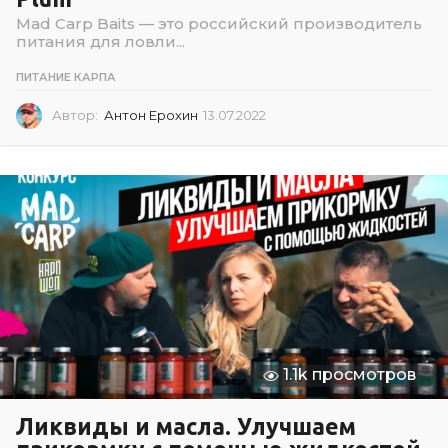
Mad Carp Baits — это российский производитель
питания для ловли...
ПИТАНИЕ КАРПА
Автор:
Антон Ерохин
13.07.2022
1
3
.
0
7
.
2
0
2
2
1.1k просмотров
Ликвиды и масла. Улучшаем