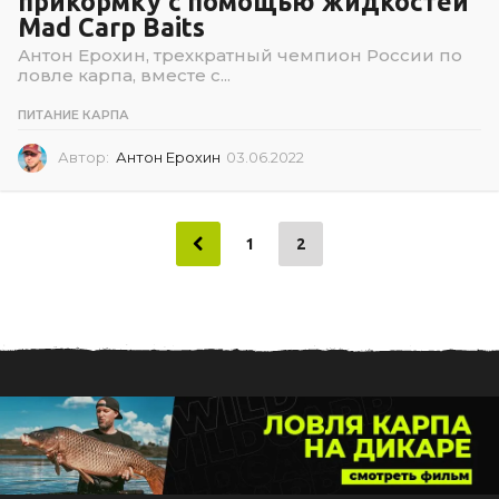
прикормку с помощью жидкостей
Mad Carp Baits
Антон Ерохин, трехкратный чемпион России по
ловле карпа, вместе с...
ПИТАНИЕ КАРПА
Автор:
Антон Ерохин
03.06.2022
0
3
.
0
6
1
2
.
2
0
2
2