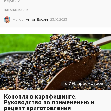
первых,...
ПИТАНИЕ КАРПА
Автор:
Антон Ерохин
23.02.2023
2
3
.
0
2
.
2
0
2
3
7.9k просмотров
Конопля в карпфишинге.
Руководство по применению и
рецепт приготовления