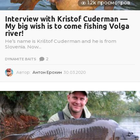
1.2k просмотров
Interview with Kristof Cuderman —
My big wish is to come fishing Volga
river!
He’s name is Krištof Cuderman and he is from
Slovenia. Now...
2
DYNAMITE BAITS
Автор:
Антон Ерохин
30.03.2020
3
0
.
0
3
.
2
0
2
0