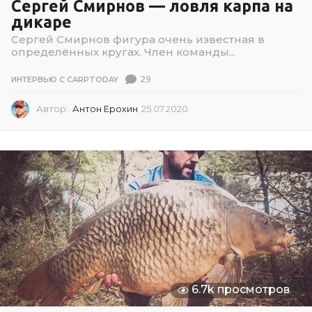
Сергей Смирнов — ловля карпа на
дикаре
Сергей Смирнов фигура очень известная в
определённых кругах. Член команды...
29
ИНТЕРВЬЮ С CARPTODAY
Автор:
Антон Ерохин
25.07.2020
0
2
.
0
7
.
2
0
2
6
6.7k просмотров