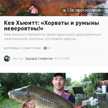
1.3k просмотров
Кев Хьюитт: «Хорваты и румыны
невероятны!»
Кев Хьюитт является действующим двукратным
чемпионом Англии по ловле карпа....
6
ИНТЕРВЬЮ С CARPTODAY
Автор:
Эдуард Смирнов
14.03.2018
1
4
.
0
3
.
2
0
1
8