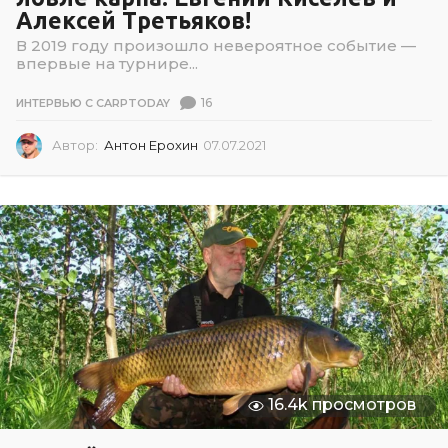
Алексей Третьяков!
В 2019 году произошло невероятное событие —
впервые на турнире...
16
ИНТЕРВЬЮ С CARPTODAY
Автор:
Антон Ерохин
07.07.2021
0
7
.
0
7
.
2
0
2
1
16.4k просмотров