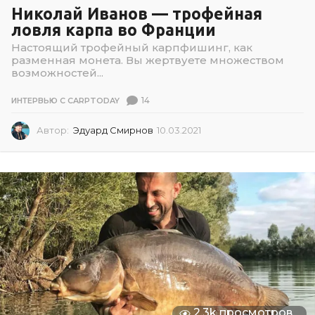
Николай Иванов — трофейная
ловля карпа во Франции
Настоящий трофейный карпфишинг, как
разменная монета. Вы жертвуете множеством
возможностей...
14
ИНТЕРВЬЮ С CARPTODAY
Автор:
Эдуард Смирнов
10.03.2021
1
0
.
0
3
.
2
0
2
1
2.3k просмотров