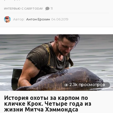
11
ИНТЕРВЬЮ С CARPTODAY
Автор:
Антон Ерохин
04.06.2019
0
4
.
0
6
.
2
0
1
9
2.3k просмотров
История охоты за карпом по
кличке Крок. Четыре года из
жизни Митча Хэммондса