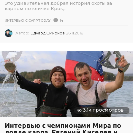
Это удивительная добрая история охоты за
карпом по кличке Крок,...
14
ИНТЕРВЬЮ С CARPTODAY
Автор:
Эдуард Смирнов
26.11.2018
2
6
.
1
1
.
2
0
1
8
3.1k просмотров
Интервью с чемпионами Мира по
ловле карпа. Евгений Киселев и