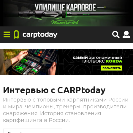
Интервью с CARPtoday
Интервью с топовыми карпятниками России
и мира: чемпионы, тренеры, производители
снаряжения. История становления
карпфишинга в России.