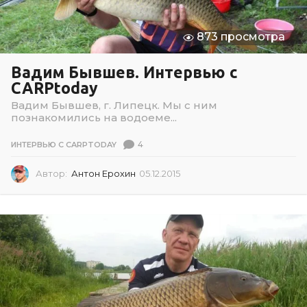
873 просмотра
Вадим Бывшев. Интервью с
CARPtoday
Вадим Бывшев, г. Липецк. Мы с ним
познакомились на водоеме...
4
ИНТЕРВЬЮ С CARPTODAY
Автор:
Антон Ерохин
05.12.2015
0
5
.
1
2
.
2
0
1
5