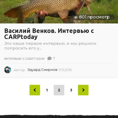
801 просмотр
Василий Венков. Интервью с
CARPtoday
Это наше первое интервью, и мы решили
попросить его у...
7
ИНТЕРВЬЮ С CARPTODAY
Автор:
Эдуард Смирнов
11.11.2015
1
1
.
1
1
1
2
3
.
2
0
1
5