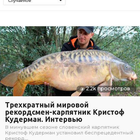
Случайное
2.2k просмотров
Трехкратный мировой
рекордсмен-карпятник Кристоф
Кудерман. Интервью
В минувшем сезоне словенский карпятник
Кристоф Кудерман установил беспрецедентный
рекорд....