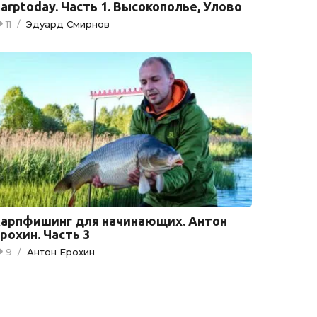
arptoday. Часть 1. Высокополье, Улово
11
/
Эдуард Смирнов
арпфишинг для начинающих. Антон
рохин. Часть 3
9
/
Антон Ерохин