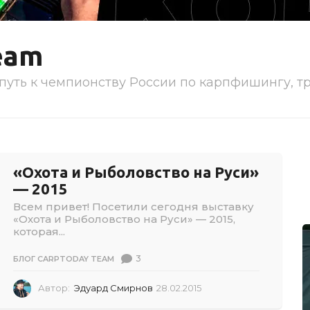
eam
путь к чемпионству России по карпфишингу, т
«Охота и Рыболовство на Руси»
— 2015
Всем привет! Посетили сегодня выставку
«Охота и Рыболовство на Руси» — 2015,
которая...
3
БЛОГ CARPTODAY TEAM
Автор:
Эдуард Смирнов
28.02.2015
2
8