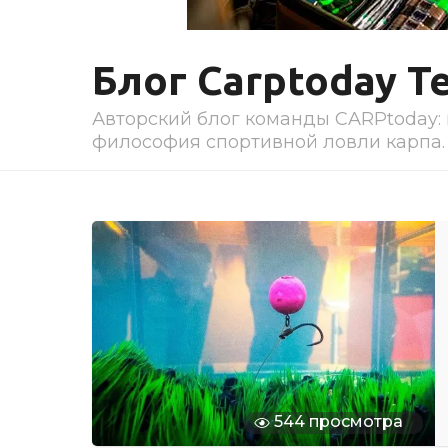
Блог Carptoday T
Авторский блог команды CARPtoday: 
философия спортивной ловли карпа.
544 просмотра