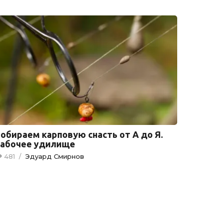
обираем карповую снасть от А до Я.
Рабочее удилище
481
/
Эдуард Смирнов