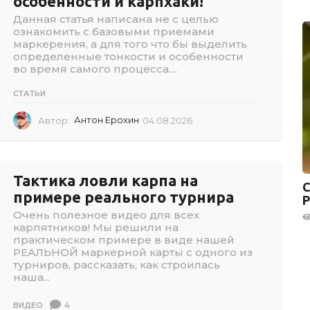
особенности и карпхаки!
1
Данная статья написана не с целью
7
ознакомить с базовыми приемами
маркерения, а для того что бы выделить
определенные тонкости и особенности
во время самого процесса....
СТАТЬИ
Автор:
Антон Ерохин
04.08.2026
0
4
.
0
8
Тактика ловли карпа на
С
.
примере реального турнира
2
0
Очень полезное видео для всех
2
карпятников! Мы решили на
6
практическом примере в виде нашей
РЕАЛЬНОЙ маркерной карты с одного из
турниров, рассказать, как строилась
наша...
4
ВИДЕО