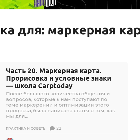
ка для: маркерная ка
Часть 20. Маркерная карта.
Прорисовка и условные знаки
— школа Carptoday
После большого количества общения и
вопросов, которые к нам поступают по
теме маркерении и оптимизации этого
процесса, была написана статья о том, как
мы для...
22
ПРАКТИКА И СОВЕТЫ