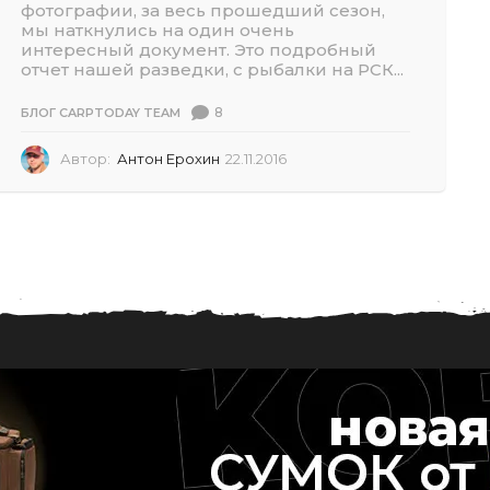
1
фотографии, за весь прошедший сезон,
8
мы наткнулись на один очень
интересный документ. Это подробный
отчет нашей разведки, с рыбалки на РСК...
8
БЛОГ CARPTODAY TEAM
Автор:
Антон Ерохин
22.11.2016
0
2
.
0
7
.
2
0
2
6