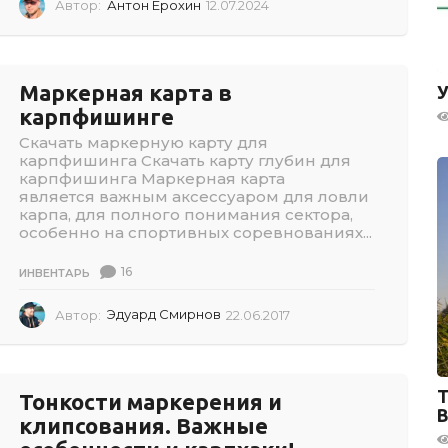
Автор:
Антон Ерохин
12.07.2024
1
2
.
0
7
Маркерная карта в
У
.
карпфишинге
2
0
Скачать маркерную карту для
2
карпфишинга Скачать карту глубин для
4
карпфишинга Маркерная карта
является важным аксессуаром для ловли
карпа, для полного понимания сектора,
особенно на спортивных соревнованиях...
16
ИНВЕНТАРЬ
Автор:
Эдуард Смирнов
22.06.2017
2
2
.
0
6
Т
Тонкости маркерения и
.
В
клипсования. Важные
2
0